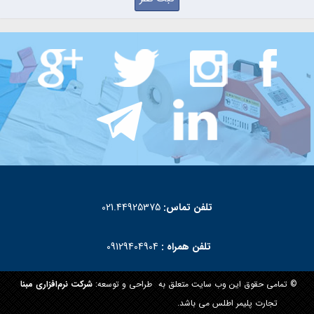
تلفن تماس:
021.44925375
تلفن همراه :
09129404904
© تمامی حقوق این وب سایت متعلق به
طراحی و توسعه:
شرکت نرم‌افزاری مبنا
تجارت پلیمر اطلس می باشد.