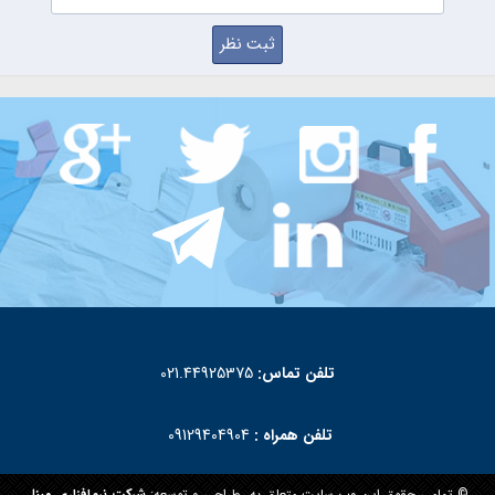
تلفن تماس:
021.44925375
تلفن همراه :
09129404904
© تمامی حقوق این وب سایت متعلق به
طراحی و توسعه:
شرکت نرم‌افزاری مبنا